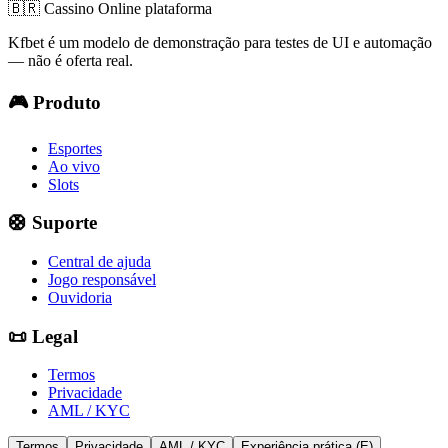
🇧🇷 Cassino Online plataforma
Kfbet é um modelo de demonstração para testes de UI e automação
— não é oferta real.
🎮
Produto
Esportes
Ao vivo
Slots
🛟
Suporte
Central de ajuda
Jogo responsável
Ouvidoria
📜
Legal
Termos
Privacidade
AML / KYC
Termos
Privacidade
AML / KYC
Experiência prática (E)