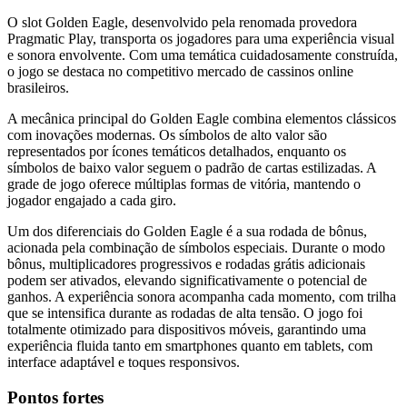
O slot Golden Eagle, desenvolvido pela renomada provedora
Pragmatic Play, transporta os jogadores para uma experiência visual
e sonora envolvente. Com uma temática cuidadosamente construída,
o jogo se destaca no competitivo mercado de cassinos online
brasileiros.
A mecânica principal do Golden Eagle combina elementos clássicos
com inovações modernas. Os símbolos de alto valor são
representados por ícones temáticos detalhados, enquanto os
símbolos de baixo valor seguem o padrão de cartas estilizadas. A
grade de jogo oferece múltiplas formas de vitória, mantendo o
jogador engajado a cada giro.
Um dos diferenciais do Golden Eagle é a sua rodada de bônus,
acionada pela combinação de símbolos especiais. Durante o modo
bônus, multiplicadores progressivos e rodadas grátis adicionais
podem ser ativados, elevando significativamente o potencial de
ganhos. A experiência sonora acompanha cada momento, com trilha
que se intensifica durante as rodadas de alta tensão. O jogo foi
totalmente otimizado para dispositivos móveis, garantindo uma
experiência fluida tanto em smartphones quanto em tablets, com
interface adaptável e toques responsivos.
Pontos fortes