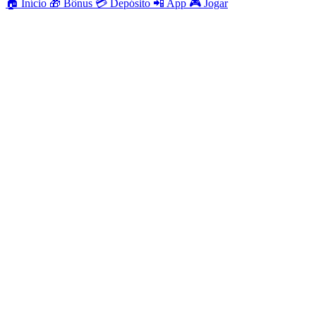
🏠
Início
🎁
Bônus
💳
Depósito
📲
App
🎮
Jogar