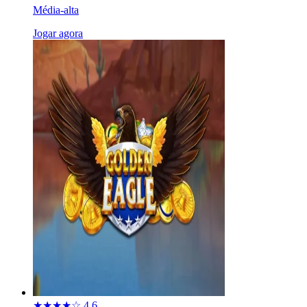
Média-alta
Jogar agora
★★★★☆
4.6