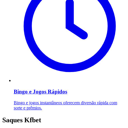
Bingo e Jogos Rápidos
Bingo e jogos instantâneos oferecem diversão rápida com
sorte e prêmios.
Saques Kfbet