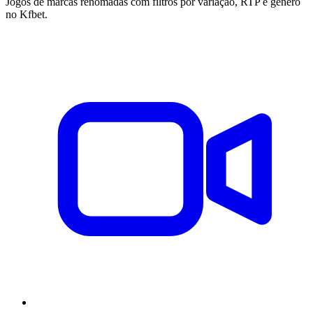
Jogos de marcas renomadas com filtros por variação, RTP e gênero
no Kfbet.