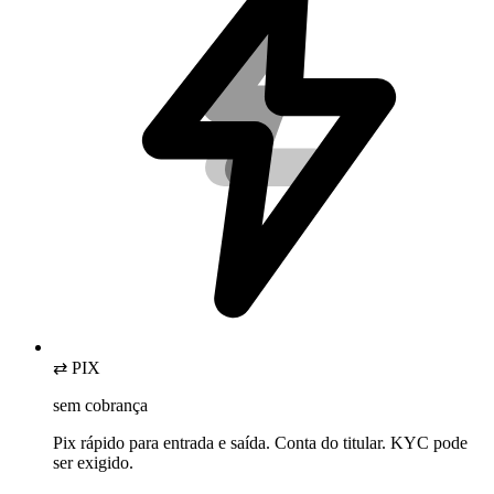
⇄
PIX
sem cobrança
Pix rápido para entrada e saída. Conta do titular. KYC pode
ser exigido.