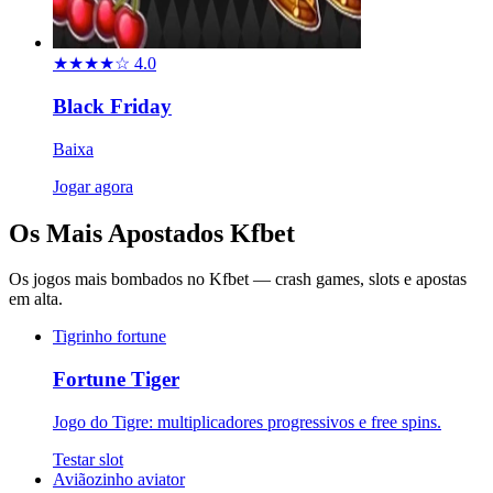
★★★★☆
4.0
Black Friday
Baixa
Jogar agora
Os Mais Apostados Kfbet
Os jogos mais bombados no Kfbet — crash games, slots e apostas
em alta.
Tigrinho
fortune
Fortune Tiger
Jogo do Tigre: multiplicadores progressivos e free spins.
Testar slot
Aviãozinho
aviator