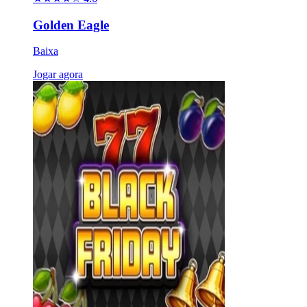
Golden Eagle
Baixa
Jogar agora