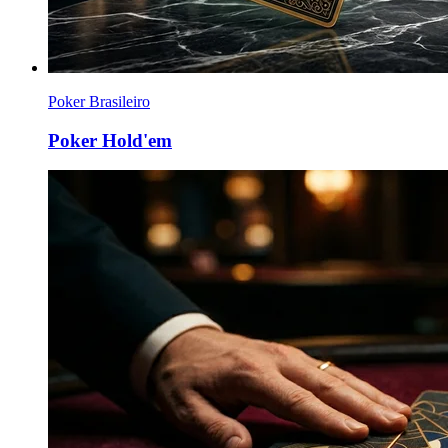
Poker Brasileiro
Poker Hold'em