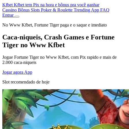
Kfbet
Kfbet tem Pix na hora e bônus pra você ganhar
Cassino
Bônus
Slots
Poker & Roulette
Trending
App
FAQ
Entrar
No Www Kfbet, Fortune Tiger paga e o saque e imediato
Caca-niqueis, Crash Games e Fortune
Tiger no Www Kfbet
Jogue Fortune Tiger no Www Kfbet, com Pix rapido e mais de
2.000 caca-niqueis
Jogar agora
App
Slot recomendado de hoje