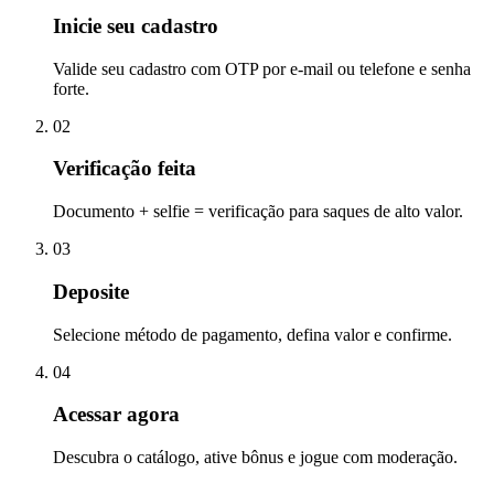
Inicie seu cadastro
Valide seu cadastro com OTP por e-mail ou telefone e senha
forte.
02
Verificação feita
Documento + selfie = verificação para saques de alto valor.
03
Deposite
Selecione método de pagamento, defina valor e confirme.
04
Acessar agora
Descubra o catálogo, ative bônus e jogue com moderação.