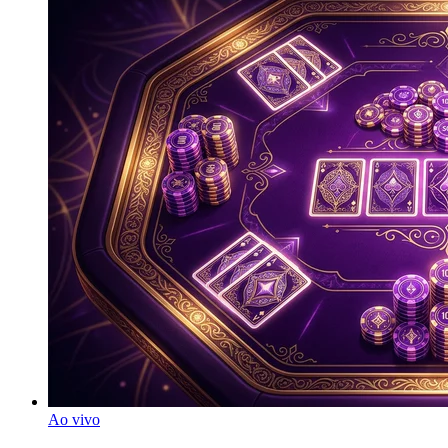
Ao vivo