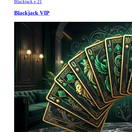
Blackjack e 21
Blackjack VIP