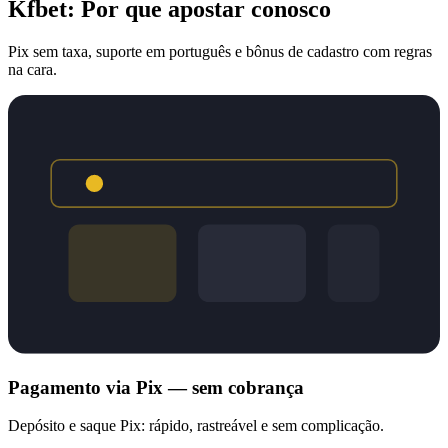
Kfbet: Por que apostar conosco
Pix sem taxa, suporte em português e bônus de cadastro com regras
na cara.
Pagamento via Pix — sem cobrança
Depósito e saque Pix: rápido, rastreável e sem complicação.