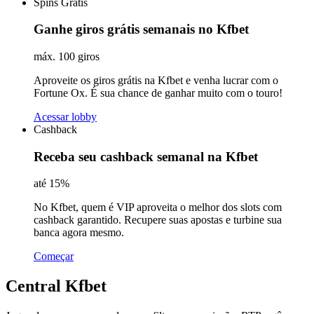
Spins Grátis
Ganhe giros grátis semanais no Kfbet
máx. 100 giros
Aproveite os giros grátis na Kfbet e venha lucrar com o
Fortune Ox. É sua chance de ganhar muito com o touro!
Acessar lobby
Cashback
Receba seu cashback semanal na Kfbet
até 15%
No Kfbet, quem é VIP aproveita o melhor dos slots com
cashback garantido. Recupere suas apostas e turbine sua
banca agora mesmo.
Começar
Central Kfbet