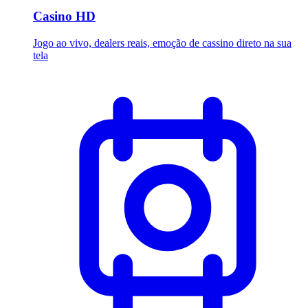
Casino HD
Jogo ao vivo, dealers reais, emoção de cassino direto na sua
tela